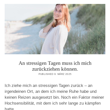
open
KONTAKT
menu
IMPRESSUM
instagram
pinterest
DATENSCHUTZERKLÄRUNG
PRIVATSPHÄRE-EINSTELLUNGEN ÄNDERN
HISTORIE DER PRIVATSPHÄRE-EINSTELLUNGEN
EINWILLIGUNGEN WIDERRUFEN
An stressigen Tagen muss ich mich
zurückziehen können.
PUBLISHED 9. MÄRZ 2025
Ich ziehe mich an stressigen Tagen zurück – an
irgendeinen Ort, an dem ich meine Ruhe habe und
keinen Reizen ausgesetzt bin.
Noch ein Faktor meiner
Hochsensibilität, mit dem ich sehr lange zu kämpfen
hatte.