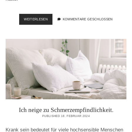
AN
WEITERLESEN
KOMMENTARE GESCHLOSSEN
STRESSIGEN
TAGEN
MUSS
ICH
MICH
ZURÜCKZIEHEN
KÖNNEN.
Ich neige zu Schmerzempfindlichkeit.
PUBLISHED 18. FEBRUAR 2024
Krank sein bedeutet für viele hochsensible Menschen