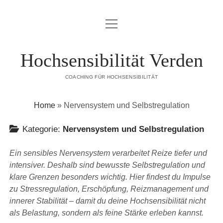
open
HOCHSENSIBEL & GLÜCKLICH.
menu
open
HOCHSENSIBILITÄT
Hochsensibilität Verden
menu
MERKMALE VON HOCHSENSIBILITÄT
HOCHSENSIBILITÄTS-BERATUNG IN VERDEN
COACHING FÜR HOCHSENSIBILITÄT
10 JAHRE HOCHSENSIBILITÄT – WAS ICH AUF DEM WEG
VHS-VERANSTALTUNGEN
GELERNT HABE
Home
»
Nervensystem und Selbstregulation
GESPRÄCHSKREIS
Kategorie:
Nervensystem und Selbstregulation
open
SCANNER-PERSÖNLICHKEIT
menu
SCANNER-PERSÖNLICHKEIT VERSTEHEN – EIN PRAXISGUIDE
Ein sensibles Nervensystem verarbeitet Reize tiefer und
HOCHSENSIBEL DURCH KINDERWUNSCH UND
SCHWANGERSCHAFT
intensiver. Deshalb sind bewusste Selbstregulation und
klare Grenzen besonders wichtig. Hier findest du Impulse
BLOG
zu Stressregulation, Erschöpfung, Reizmanagement und
innerer Stabilität – damit du deine Hochsensibilität nicht
ÜBER MICH
als Belastung, sondern als feine Stärke erleben kannst.