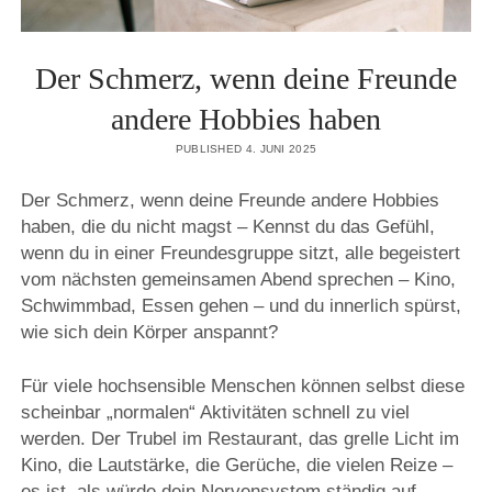
open
KONTAKT
menu
IMPRESSUM
instagram
pinterest
Der Schmerz, wenn deine Freunde
DATENSCHUTZERKLÄRUNG
andere Hobbies haben
PRIVATSPHÄRE-EINSTELLUNGEN ÄNDERN
PUBLISHED 4. JUNI 2025
HISTORIE DER PRIVATSPHÄRE-EINSTELLUNGEN
Der Schmerz, wenn deine Freunde andere Hobbies
EINWILLIGUNGEN WIDERRUFEN
haben, die du nicht magst – Kennst du das Gefühl,
wenn du in einer Freundesgruppe sitzt, alle begeistert
vom nächsten gemeinsamen Abend sprechen – Kino,
Schwimmbad, Essen gehen – und du innerlich spürst,
wie sich dein Körper anspannt?
Für viele hochsensible Menschen können selbst diese
scheinbar „normalen“ Aktivitäten schnell zu viel
werden. Der Trubel im Restaurant, das grelle Licht im
Kino, die Lautstärke, die Gerüche, die vielen Reize –
es ist, als würde dein Nervensystem ständig auf