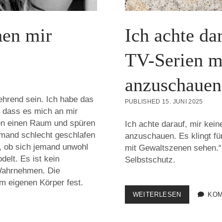
hen mir
Ich achte da
TV-Serien m
anzuschauen
hrend sein. Ich habe das
PUBLISHED 15. JUNI 2025
v, dass es mich an mir
ten einen Raum und spüren
Ich achte darauf, mir kei
emand schlecht geschlafen
anzuschauen. Es klingt für
, ob sich jemand unwohl
mit Gewaltszenen sehen.“ 
delt. Es ist kein
Selbstschutz.
 Wahrnehmen. Die
im eigenen Körper fest.
ICH
WEITERLESEN
KOM
ACHTE
DARAUF,