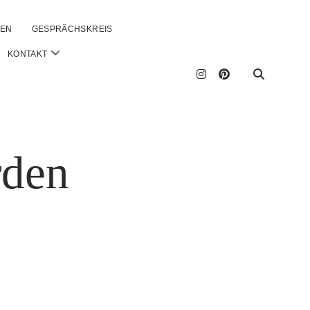
GEN
GESPRÄCHSKREIS
open
KONTAKT
menu
instagram
pinterest
rden