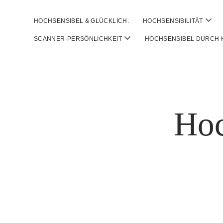
open
HOCHSENSIBEL & GLÜCKLICH.
HOCHSENSIBILITÄT
men
open
SCANNER-PERSÖNLICHKEIT
HOCHSENSIBEL DURCH
menu
Hoc