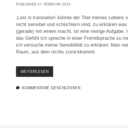
PUBLISHED 17. FEBRUAR 2024
‚Lost in translation’ könnte der Titel meines Lebens
nicht sensibel und schüchtern sind, zu erklären wa
(gerade) mit einem macht, ist eine riesige Aufgabe.
das Gefühl ich spreche in einer Fremdsprache zu 
ich versuche meine Sensibilität zu erklären. Man red
Raum, aus dem nichts zurückkommt.
ALS
WEITERLESEN
ICH
EIN
KIND
KOMMENTARE GESCHLOSSEN
WAR
SCHIENEN
MEINE
ELTERN
UND
LEHRER
MICH