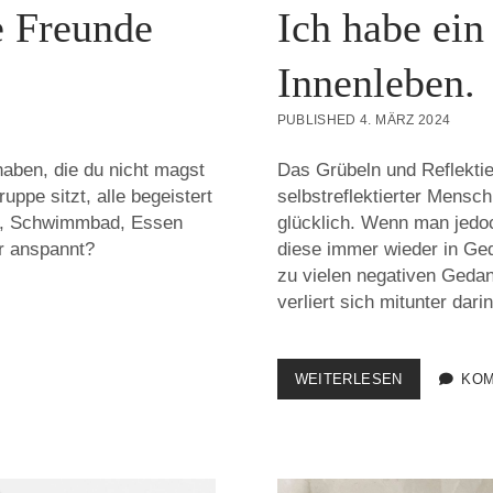
e Freunde
Ich habe ein
Innenleben.
PUBLISHED 4. MÄRZ 2024
aben, die du nicht magst
Das Grübeln und Reflektie
ppe sitzt, alle begeistert
selbstreflektierter Mensc
o, Schwimmbad, Essen
glücklich. Wenn man jedo
er anspannt?
diese immer wieder in Ged
zu vielen negativen Gedan
verliert sich mitunter darin
ICH
WEITERLESEN
KOM
HABE
EIN
REICHES,
KOMPLEXE
INNENLEBEN