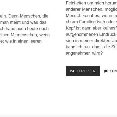
Feinheiten um mich heru
anderer Menschen, möglic
Mensch kennt es, wenn man
 sein. Denn Menschen, die
ob am Familientisch oder 
s man meint und was das
Kopf ist dann aber keinesf
 Ich habe auch heute noch
aufgenommenen Eindrücke 
meinen Mitmenschen, wenn
sich in meiner direkten U
et wie in einen leeren
kann ich tun, damit die S
angenehmer, wird?
MIR
WEITERLESEN
KOM
SCHEINT,
DASS
ICH
FEINHEITEN
UM
MICH
HERUM
WAHRNEHM