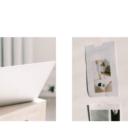
MIR
KEINE
FILME
UND
TV-
SERIEN
MIT
GEWALTSZ
ANZUSCHA