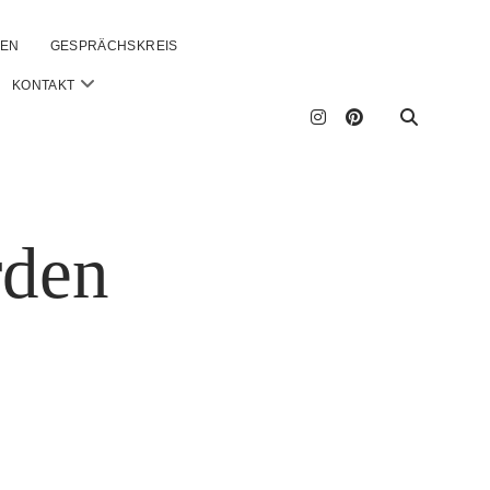
GEN
GESPRÄCHSKREIS
open
KONTAKT
menu
instagram
pinterest
rden