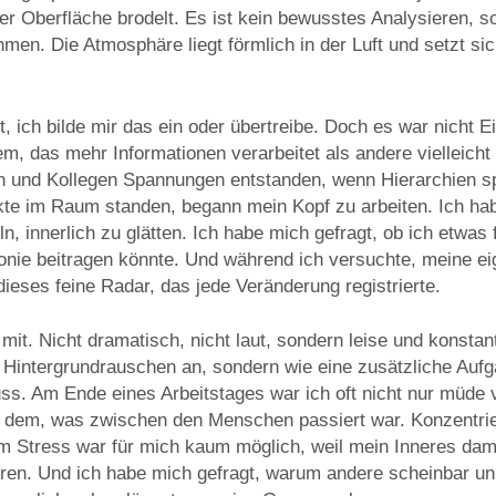
er Oberfläche brodelt. Es ist kein bewusstes Analysieren, s
men. Die Atmosphäre liegt förmlich in der Luft und setzt si
, ich bilde mir das ein oder übertreibe. Doch es war nicht E
m, das mehr Informationen verarbeitet als andere vielleic
n und Kollegen Spannungen entstanden, wenn Hierarchien s
ikte im Raum standen, begann mein Kopf zu arbeiten. Ich ha
ln, innerlich zu glätten. Ich habe mich gefragt, ob ich etwa
onie beitragen könnte. Und während ich versuchte, meine ei
l dieses feine Radar, das jede Veränderung registrierte.
mit. Nicht dramatisch, nicht laut, sondern leise und konsta
in Hintergrundrauschen an, sondern wie eine zusätzliche Auf
s. Am Ende eines Arbeitstages war ich oft nicht nur müde
 dem, was zwischen den Menschen passiert war. Konzentrie
Stress war für mich kaum möglich, weil mein Inneres damit
ren. Und ich habe mich gefragt, warum andere scheinbar unb