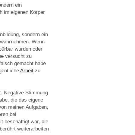
ondern ein
ch im eigenen Körper
inbildung, sondern ein
ht wahrnehmen. Wenn
pürbar wurden oder
be versucht zu
s falsch gemacht habe
gentliche
Arbeit
zu
nt. Negative Stimmung
gabe, die das eigene
 von meinen Aufgaben,
ren bei
 beschäftigt war, die
erührt weiterarbeiten