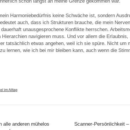
innerlich schon längst an meine Grenze gekommen war.
mein Harmoniebedürfnis keine Schwäche ist, sondern Ausdr
bedeutet auch, dass ich Strukturen brauche, die mein Nerv
 dauerhaft unausgesprochene Konflikte herrschen. Arbeitsmo
n Hierarchien navigieren muss. Und vor allem die Erlaubnis
r tatsächlich etwas angehen, weil ich sie spüre. Nicht um 
 zu lernen, wie ich bei mir bleiben kann, auch wenn die St
l im Alltag
n alle anderen mühelos
Scanner-Persönlichkeit –