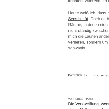
konnten, während ich 
Heute weiß ich, dass 
Sensibilität
. Doch es 
Räume, in denen nicht
nicht ständig zwische
mich die Launen andere
verlieren, sondern um
schwankt.
KATEGORIEN
Hochsensibe
VORHERIGER POST
Die Verzweiflung, wen